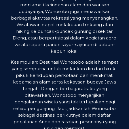
menikmati keindahan alam dan warisan
budayanya, Wonosobo juga menawarkan
berbagai aktivitas rekreasi yang menyenangkan.
Wisatawan dapat melakukan trekking atau
hiking ke puncak-puncak gunung di sekitar
Dieng, atau berpartisipasi dalam kegiatan agro
wisata seperti panen sayur-sayuran di kebun-
kebun lokal.
Kesimpulan: Destinasi Wonosobo adalah tempat
yang sempurna untuk melarikan diri dari hiruk-
pikuk kehidupan perkotaan dan menikmati
kedamaian alam serta kekayaan budaya Jawa
Tengah. Dengan berbagai atraksi yang
ditawarkan, Wonosobo menjanjikan
pengalaman wisata yang tak terlupakan bagi
setiap pengunjung. Jadi, jadikanlah Wonosobo
sebagai destinasi berikutnya dalam daftar
perjalanan Anda dan rasakan pesonanya yang
unik dan memikat.